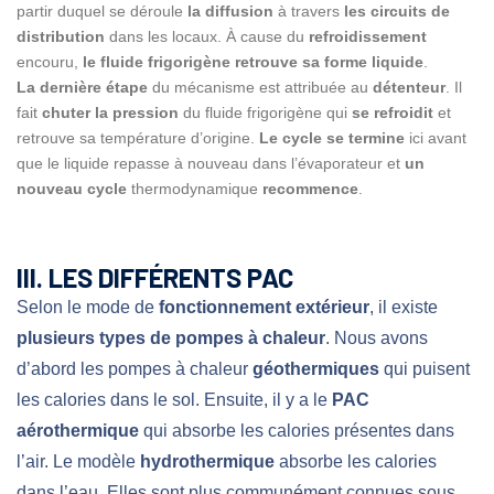
partir duquel se déroule
la diffusion
à travers
les circuits de
distribution
dans les locaux. À cause du
refroidissement
encouru,
le fluide frigorigène retrouve sa forme liquide
.
La dernière étape
du mécanisme est attribuée au
détenteur
. Il
fait
chuter la pression
du fluide frigorigène qui
se refroidit
et
retrouve sa température d’origine.
Le cycle se termine
ici avant
que le liquide repasse à nouveau dans l’évaporateur et
un
nouveau cycle
thermodynamique
recommence
.
III. LES DIFFÉRENTS PAC
Selon le mode de
fonctionnement extérieur
, il existe
plusieurs types de pompes à chaleur
. Nous avons
d’abord les pompes à chaleur
géothermiques
qui puisent
les calories dans le sol. Ensuite, il y a le
PAC
aérothermique
qui absorbe les calories présentes dans
l’air. Le modèle
hydrothermique
absorbe les calories
dans l’eau. Elles sont plus communément connues sous