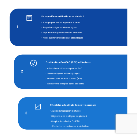
Pourquoi les certifications sont clés ?
• Prérequis pour exercer légalement le métier
1
• Respect des réglementations en vigueur
• Gage de sérieux pour les clients et partenaires
• Accès aux chantiers éligibles aux aides publiques
Certification QualiPAC (RGE) obligatoire
• Atteste la compétence en pose de PAC
2
• Condition d’éligibilité aux aides publiques
• Reconnu Garant de l’Environnement (RGE)
• Valorise votre entreprise auprès des clients
Attestation d’aptitude fluides frigorigènes
• Autorise la manipulation des fluides
3
• Obligatoire selon la catégorie d’équipement
• Complète la qualification QualiPAC
• Sécurise les interventions sur les installations