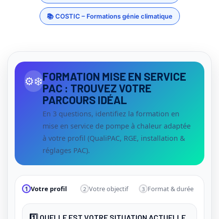
📚 COSTIC – Formations génie climatique
FORMATION MISE EN SERVICE
⚙️❄️
PAC : TROUVEZ VOTRE
PARCOURS IDÉAL
En 3 questions, identifiez la formation en
mise en service de pompe à chaleur adaptée
à votre profil (QualiPAC, RGE, installation &
réglages PAC).
Votre profil
Votre objectif
Format & durée
1
2
3
1️⃣ QUELLE EST VOTRE SITUATION ACTUELLE