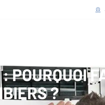
: POURQUOI F
BIERS ?