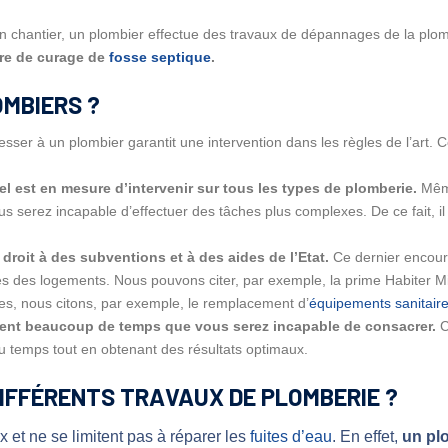
 un chantier, un plombier effectue des travaux de dépannages de la plom
ore de curage de
fosse septique
.
OMBIERS ?
resser à un plombier garantit une intervention dans les règles de l’art. 
l est en mesure d’intervenir sur tous les types de plomberie.
Même
us serez incapable d’effectuer des tâches plus complexes. De ce fait, il
roit à des subventions et à des aides de l’Etat.
Ce dernier encoura
es des logements. Nous pouvons citer, par exemple, la prime Habiter Mi
des, nous citons, par exemple, le remplacement d’
équipements sanitair
ent beaucoup de temps que vous serez incapable de consacrer.
C
 temps tout en obtenant des résultats optimaux.
 DIFFÉRENTS TRAVAUX DE PLOMBERIE ?
et ne se limitent pas à réparer les
fuites d’eau
. En effet,
un pl