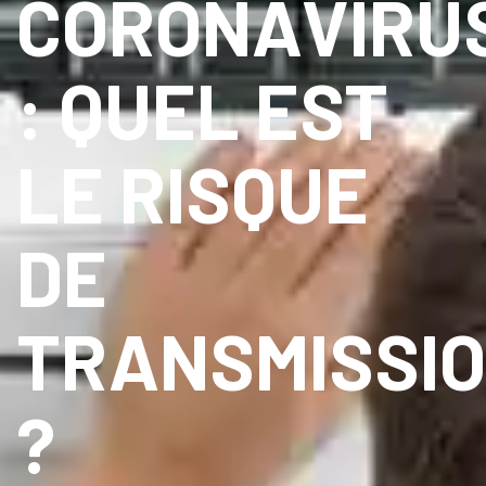
CORONAVIRU
: QUEL EST
LE RISQUE
DE
TRANSMISSI
?