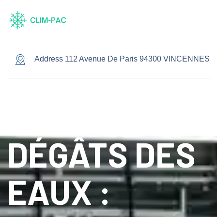
Address 112 Avenue De Paris 94300 VINCENNES
DÉGÂTS DES
EAUX :