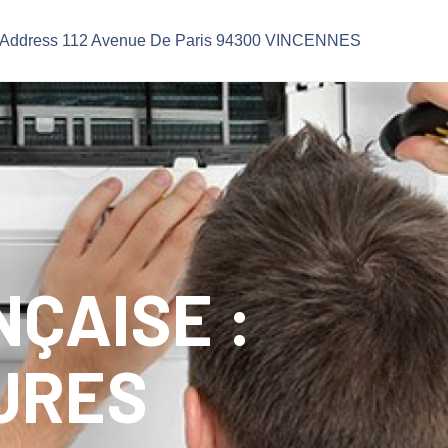
Address 112 Avenue De Paris 94300 VINCENNES
ÇAISE :
URES