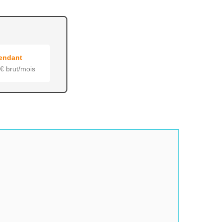
endant
€ brut/mois